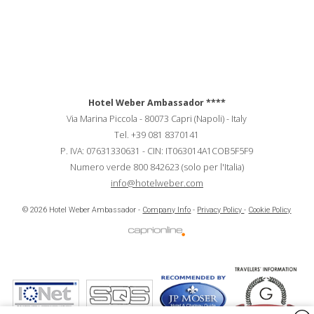
Hotel Weber Ambassador
****
Via Marina Piccola
-
80073
Capri
(Napoli)
-
Italy
Tel.
+39 081 8370141
P. IVA:
07631330631
-
CIN:
IT063014A1COB5F5F9
Numero verde 800 842623 (solo per l'Italia)
info@hotelweber.com
Hotel Weber Ambassador - Soc. Marina Piccola s.r.l.
© 2026 Hotel Weber Ambassador -
Company Info
-
Privacy Policy
-
Cookie Policy
P.IVA e CF:
07631330631
CIN:
IT063014A1COB5F5F9
Via Marina Piccola, 118 - Capri, Napoli (Italy) - 80073 Capri (Napoli) - Italy